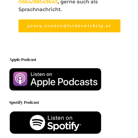
0664/88549645
, gerne auch als
Sprachnachricht.
georg.renner@istdaswichtig.at
Apple Podcast
Spotify Podcast