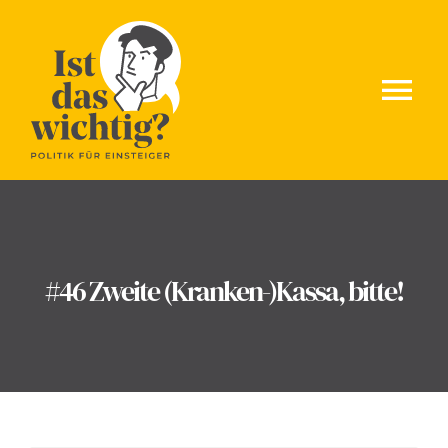
Skip
to
content
Tog
Nav
Home
Über Uns
#46 Zweite (Kranken-)Kassa, bitte!
Blog
Folgen